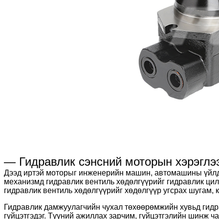
— Гидравлик сэнсний моторын хэрэглэ
Дээд иртэй моторыг инженерийн машин, автомашины үйлд
механизмд гидравлик вентиль хөдөлгүүрийг гидравлик ци
гидравлик вентиль хөдөлгүүрийг хөдөлгүүр угсрах шугам, 
Гидравлик дамжуулагчийн чухал төхөөрөмжийн хувьд гидрав
гүйцэтгэдэг. Түүний ажиллах зарчим, гүйцэтгэлийн шинж ч