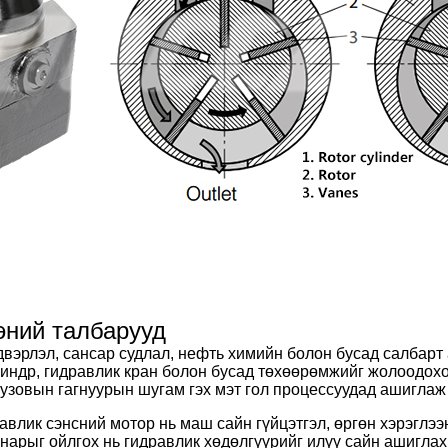
эний талбарууд
вэрлэл, сансар судлал, нефть химийн болон бусад салбар
линдр, гидравлик кран болон бусад төхөөрөмжийг жолоодо
кузовын гагнуурын шугам гэх мэт гол процессуудад ашиглаж
лик сэнсний мотор нь маш сайн гүйцэтгэл, өргөн хэрэглээн
анарыг ойлгох нь гидравлик хөдөлгүүрийг илүү сайн ашиглах