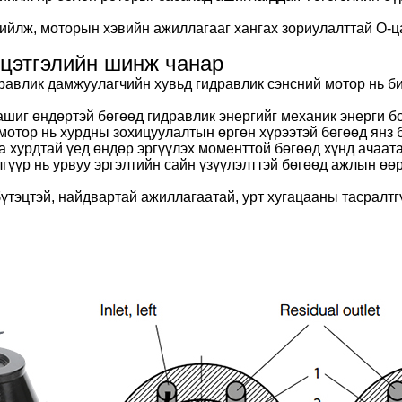
йлж, моторын хэвийн ажиллагааг хангах зориулалттай O-цаг
йцэтгэлийн шинж чанар
дравлик дамжуулагчийн хувьд гидравлик сэнсний мотор нь б
ашиг өндөртэй бөгөөд гидравлик энергийг механик энерги бо
мотор нь хурдны зохицуулалтын өргөн хүрээтэй бөгөөд янз 
га хурдтай үед өндөр эргүүлэх моменттой бөгөөд хүнд ачаат
өлгүүр нь урвуу эргэлтийн сайн үзүүлэлттэй бөгөөд ажлын ө
бүтэцтэй, найдвартай ажиллагаатай, урт хугацааны тасралт