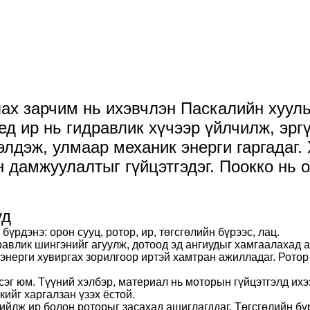
ах зарчим нь ихэвчлэн Паскалийн хууль
д ир нь гидравлик хүчээр үйлчилж, эрг
элдэж, улмаар механик энерги гаргадаг.
 дамжуулалтыг гүйцэтгэдэг. Поокко нь о
уд
үрдэнэ: орон сууц, ротор, ир, төгсгөлийн бүрээс, лац.
равлик шингэнийг агуулж, дотоод эд ангиудыг хамгаалахад а
 энерги хувиргах зорилгоор иртэй хамтран ажилладаг. Ротор
сэг юм. Түүний хэлбэр, материал нь моторын гүйцэтгэлд их
ийг харгалзан үзэх ёстой.
гийлж ир болон роторыг засахад ашиглагддаг. Төгсгөлийн бү