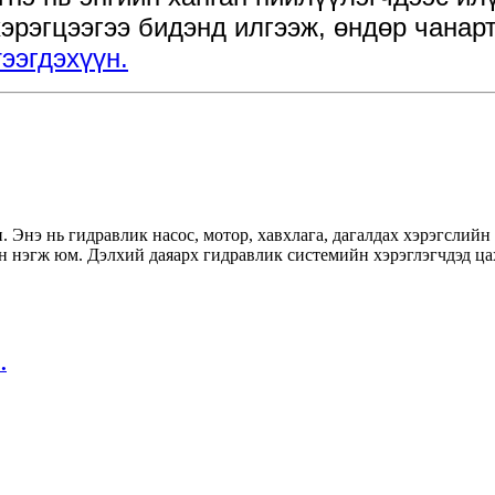
 хэрэгцээгээ бидэнд илгээж, өндөр чана
ээгдэхүүн.
ан. Энэ нь гидравлик насос, мотор, хавхлага, дагалдах хэрэгслийн
йн нэгж юм. Дэлхий даяарх гидравлик системийн хэрэглэгчдэд 
.