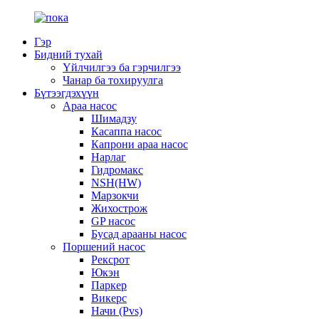
Гэр
Бидний тухай
Үйлчилгээ ба гэрчилгээ
Чанар ба тохируулга
Бүтээгдэхүүн
Араа насос
Шимадзу
Касаппа насос
Капрони араа насос
Нарлаг
Гидромакс
NSH(HW)
Марзокчи
Жихострож
GP насос
Бусад арааны насос
Поршений насос
Рексрот
Юкэн
Паркер
Викерс
Начи (Pvs)