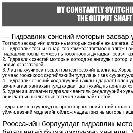
— Гидравлик сэнсний моторын засвар ү
Тогтмол засвар үйлчилгээ нь моторын хэвийн ажиллагаа, б
1. Гидравлик тосны чанар, тоо хэмжээг тогтмол шалгаж бай
гидравлик тосны хэмжээ нь тосолгооны дутагдал, эсвэл га
2. Гидравлик сэнстэй моторын дотоод эд ангиудыг ротор, и
бодис хэрэглээрэй.
3. Лац нь хуучирсан эсвэл гэмтсэн эсэхийг шалгана. Хэрэв
улмаас гоожихоос сэргийлэхийн тулд лацыг зөв суурилуул
4. Гидравлик сэнсний хөдөлгүүрийн ажлын даралт болон у
ажиллагааг хангахын тулд алдааг цаг тухайд нь арилгах хэ
5. Удаан ашиглаагүй гидравлик вентиль хөдөлгүүрийн хув
ашиглалтын шалгалтыг тогтмол хийж байх ёстой.
Гидравлик шахуургууд нь өргөн хэрэглээний хэтийн төлөв,
үйлчилгээний мэдлэгийг ойлгож чадвал энэ нь моторыг ашиг
Poocca-ийн борлуулдаг гидравлик мото
баталгаатай бүтээгдэхүүнээр хангадаг. 