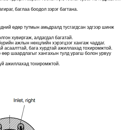
ираг, баглаа боодол зэрэг багтана.
идний өдөр тутмын амьдралд тусгагдсан эдгээр шинж
лгон хувиргаж, алдагдал багатай.
бүрийн ажлын нөхцлийн хэрэгцээг хангаж чаддаг.
ай асаалттай, бага хурдтай ажиллахад тохиромжтой.
өр өөр шаардлагыг хангахын тулд урагш болон урвуу
гүй ажиллахад тохиромжтой.