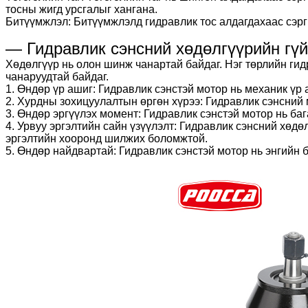
тосны жигд урсгалыг хангана.
Битүүмжлэл: Битүүмжлэлд гидравлик тос алдагдахаас сэрги
— Гидравлик сэнсний хөдөлгүүрийн гү
Хөдөлгүүр нь олон шинж чанартай байдаг. Нэг төрлийн ги
чанаруудтай байдаг.
1. Өндөр үр ашиг: Гидравлик сэнстэй мотор нь механик үр 
2. Хурдны зохицуулалтын өргөн хүрээ: Гидравлик сэнсний 
3. Өндөр эргүүлэх момент: Гидравлик сэнстэй мотор нь ба
4. Урвуу эргэлтийн сайн үзүүлэлт: Гидравлик сэнсний хөд
эргэлтийн хооронд шилжих боломжтой.
5. Өндөр найдвартай: Гидравлик сэнстэй мотор нь энгийн 