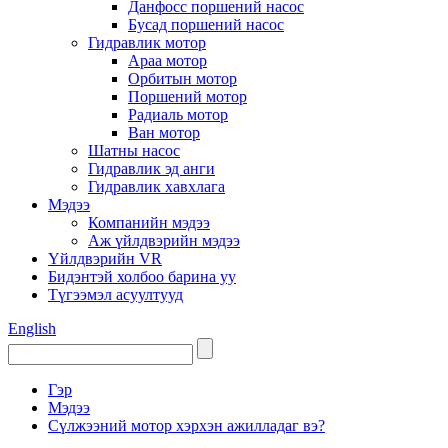
Данфосс поршений насос
Бусад поршений насос
Гидравлик мотор
Араа мотор
Орбитын мотор
Поршений мотор
Радиаль мотор
Ван мотор
Шатны насос
Гидравлик эд анги
Гидравлик хавхлага
Мэдээ
Компанийн мэдээ
Аж үйлдвэрийн мэдээ
Үйлдвэрийн VR
Бидэнтэй холбоо барина уу
Түгээмэл асуултууд
English
Гэр
Мэдээ
Сүлжээний мотор хэрхэн ажилладаг вэ?