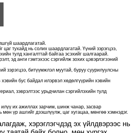
йлшгүй шаардлагатай.
г цаг тухайд нь солих шаардлагатай. Үүний зэрэгцээ,
йхийн тулд хангалттай байгаа эсэхийг шалгаарай.
рэлт, эд анги гэмтэхээс сэргийлж зохих цэвэрлэгээний
үний зэрэгцээ, битүүмжлэл муутай, буруу суурилуулсны
в хэвийн бус байдал илэрвэл хөдөлгүүрийн хэвийн
ериал, зэврэлтээс урьдчилан сэргийлэхийн тулд
д илүү их ажиллах зарчим, шинж чанар, засвар
 мөн үр ашгийг дээшлүүлж, цаг хугацаа, мөнгөө хэмнэдэг.
лагдаж, хэрэглэгчдэд эх үйлдвэрээс нь
үү таатай байх болно, мөн хүргэх