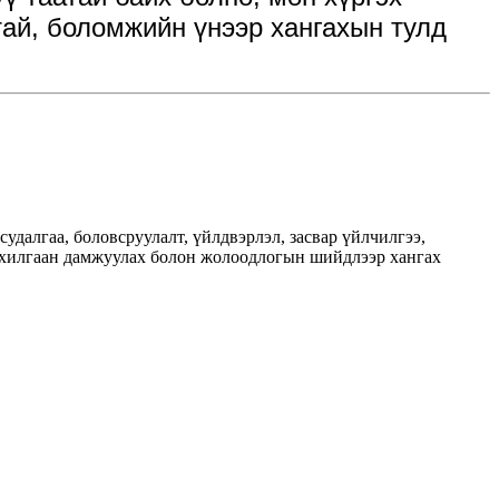
ртай, боломжийн үнээр хангахын тулд
 судалгаа, боловсруулалт, үйлдвэрлэл, засвар үйлчилгээ,
цахилгаан дамжуулах болон жолоодлогын шийдлээр хангах