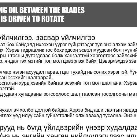
йлчилгээ, засвар үйлчилгээ
ат бөх байдалд ихээхэн үүрэг гүйцэтгэдэг тул энэ алхам за
х. Хэрэв гидравлик тос бохирдсон эсвэл муудсан бол түүний
зрын тосны дутагдлаас болж хангалтгүй хөргөлтөөс зайлсхи
р, яндан гэх мэтийг тогтмол цэвэрлэж байх. Цэвэрлэхдээ зэв
 ямар нэгэн асуудал гарвал цаг тухайд нь солих хэрэгтэй. Ү
сан эсэхийг шалгаарай.
рсгалын хурд хэвийн байгаа эсэхийг тогтмол шалгана. Хэрэ
рэгтэй.
ьд удаан хугацааны зогсоолоос шалтгаалсан тосолгооны мат
 чухал ач холбогдолтой байдаг. Хэрэв бид ашиглалтын явца
лах үед илүү сайн гүйцэтгэлийг олж авахад тусална. Энэ нь
рууд нь бүгд үйлдвэрийн үнээр худалдаа
Үнэ нь энгийн ханган нийлүүлэгчдээс ил