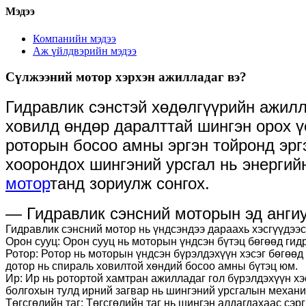
Мэдээ
Компанийн мэдээ
Аж үйлдвэрийн мэдээ
Сүлжээний мотор хэрхэн ажилладаг вэ?
Гидравлик сэнстэй хөдөлгүүрийн ажилл
ховилд өндөр даралттай шингэн орох үе
роторын босоо амны эргэн тойронд эрг
хоорондох шингэний урсгал нь энергийн
мотор
танд зориулж сонгох.
— Гидравлик сэнсний моторын эд анги
Гидравлик сэнсний мотор нь үндсэндээ дараахь хэсгүүдээс б
Орон сууц: Орон сууц нь моторын үндсэн бүтэц бөгөөд гид
Ротор: Ротор нь моторын үндсэн бүрэлдэхүүн хэсэг бөгөөд
дотор нь спираль ховилтой хөндий босоо амны бүтэц юм.
Ир: Ир нь ротортой хамтран ажилладаг гол бүрэлдэхүүн хэ
болгохын тулд ирний загвар нь шингэний урсгалын механик
Төгсгөлийн таг: Төгсгөлийн таг нь шингэн алдагдахаас сэр