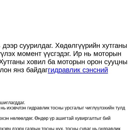
 дээр суурилдаг. Хөдөлгүүрийн хутганы
үүлэх момент үүсгэдэг. Ир нь моторын
 Хутганы ховил ба моторын орон сууцны
лон янз байдаг
гидравлик сэнсний
шиглагддаг.
 нь ихэвчлэн гидравлик тосны урсгалыг чиглүүлэхийн тулд
ээхэн нөлөөлдөг. Өндөр үр ашигтай хувиргалтыг бий
рхэвч дээрх газрын тосны нүх, тосны суваг нь гидравлик