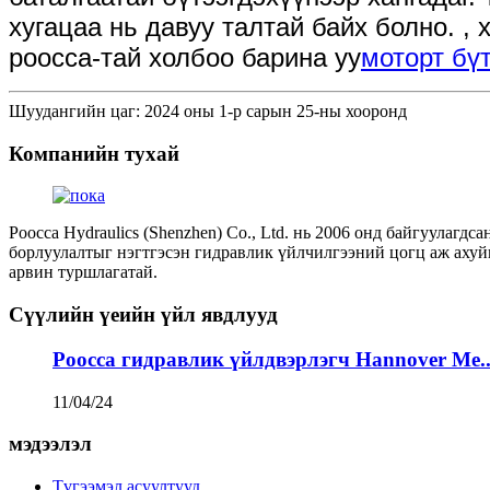
хугацаа нь давуу талтай байх болно. ,
poocca-тай холбоо барина уу
моторт бүт
Шуудангийн цаг: 2024 оны 1-р сарын 25-ны хооронд
Компанийн тухай
Poocca Hydraulics (Shenzhen) Co., Ltd. нь 2006 онд байгуулагдс
борлуулалтыг нэгтгэсэн гидравлик үйлчилгээний цогц аж аху
арвин туршлагатай.
Сүүлийн үеийн үйл явдлууд
Poocca гидравлик үйлдвэрлэгч Hannover Me..
11/04/24
мэдээлэл
Түгээмэл асуултууд