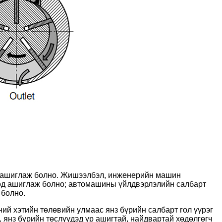
т ашиглаж болно. Жишээлбэл, инженерийн машин
ход ашиглаж болно; автомашины үйлдвэрлэлийн салбарт
 болно.
ий хэтийн төлөвийн улмаас янз бүрийн салбарт гол үүрэг
, янз бүрийн төслүүдэд үр ашигтай, найдвартай хөдөлгөгч